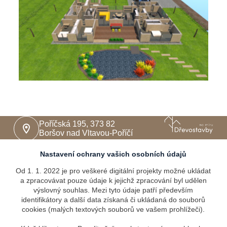
Poříčská 195, 373 82
Boršov nad Vltavou-Poříčí
+420 605 243 039
Nastavení ochrany vašich osobních údajů
Od 1. 1. 2022 je pro veškeré digitální projekty možné ukládat
info@drevostavbynamiru.cz
a zpracovávat pouze údaje k jejichž zpracování byl udělen
výslovný souhlas. Mezi tyto údaje patří především
identifikátory a další data získaná či ukládaná do souborů
IČO: 09963405
cookies (malých textových souborů ve vašem prohlížeči).